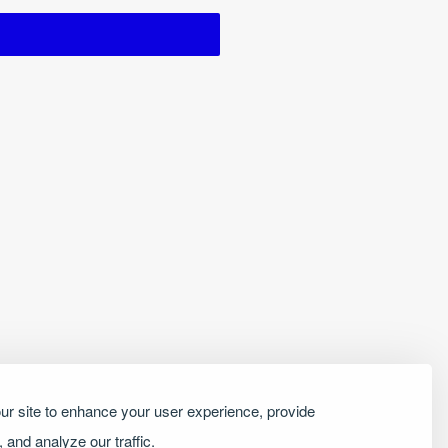
r site to enhance your user experience, provide
 and analyze our traffic.