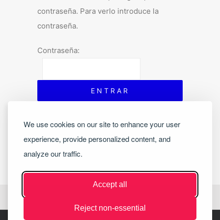
contraseña. Para verlo introduce la
contraseña.
Contraseña:
We use cookies on our site to enhance your user
experience, provide personalized content, and
analyze our traffic.
Accept all
Reject non-essential