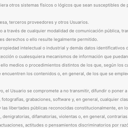
quiera otros sistemas físicos o lógicos que sean susceptibles de 
presa, terceros proveedores y otros Usuarios.
lico a través de cualquier modalidad de comunicación pública, t
tes derechos o ello resulte legalmente permitido.
propiedad intelectual o industrial y demás datos identificativo
rotección o cualesquiera mecanismos de información que puedan 
llo medios o procedimientos distintos de los que, según los ca
encuentren los contenidos o, en general, de los que se emplee
ivo, el Usuario se compromete a no transmitir, difundir o poner 
 fotografías, grabaciones, software y, en general, cualquier cla
as libertades públicas reconocidas constitucionalmente, en los 
 denigratorias, difamatorias, violentas o, en general, contraria
actuaciones, actitudes o pensamientos discriminatorios por razón