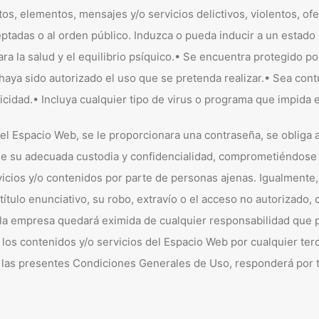
s, elementos, mensajes y/o servicios delictivos, violentos, ofe
ptadas o al orden público. Induzca o pueda inducir a un estado 
ra la salud y el equilibrio psíquico.• Se encuentra protegido por
haya sido autorizado el uso que se pretenda realizar.• Sea contrar
icidad.• Incluya cualquier tipo de virus o programa que impida
del Espacio Web, se le proporcionara una contraseña, se obliga 
 su adecuada custodia y confidencialidad, comprometiéndose a
icios y/o contenidos por parte de personas ajenas. Igualmente, 
tulo enunciativo, su robo, extravío o el acceso no autorizado, 
, la empresa quedará eximida de cualquier responsabilidad que 
de los contenidos y/o servicios del Espacio Web por cualquier te
n las presentes Condiciones Generales de Uso, responderá por 