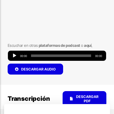
Escuchar en otras
plataformas de podcast
o
aquí
,
Reproductor
00:00
00:00
de
audio
DESCARGAR AUDIO
DESCARGAR
Transcripción
PDF