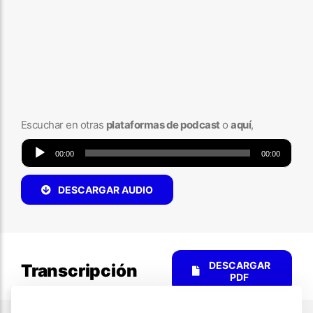
Escuchar en otras
plataformas de podcast
o
aquí
,
Reproductor
00:00
00:00
de
audio
DESCARGAR AUDIO
DESCARGAR
Transcripción
PDF