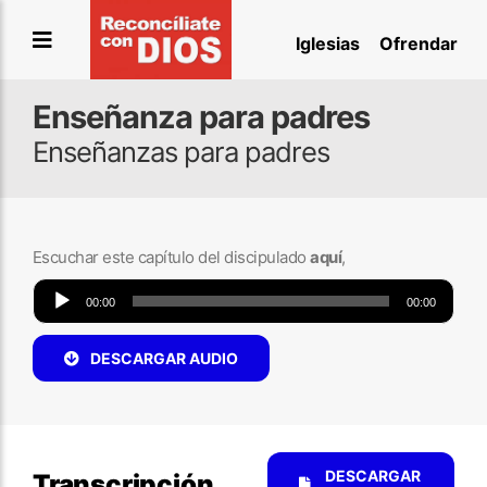
Saltar
Iglesias
Ofrendar
al
contenido
Enseñanza para padres
Enseñanzas para padres
Escuchar este capítulo del discipulado
aquí
,
Reproductor
00:00
00:00
de
audio
DESCARGAR AUDIO
DESCARGAR
Transcripción